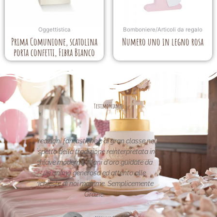
Oggettistica
Bomboniere/Articoli da regalo
Prima Comunione, scatolina
Numero uno in legno rosa
porta confetti, Fibra Bianco
Testimonianze
classe nel
Le creazioni sono fantastiche e
La p
pretata in
uniche..raffinate eleganti....complimenti
ne
idate da
per la vostra pagina,piena di idee!grazie
o alle
icemente
Maria Teresa Masela
da Facebook