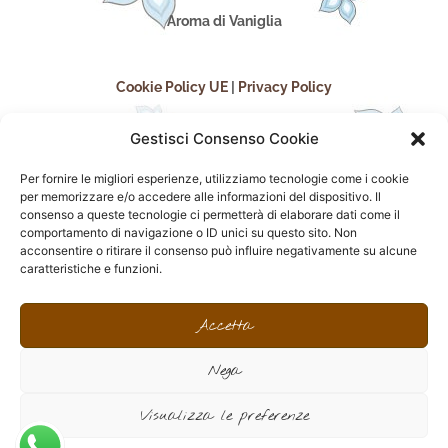
Aroma di Vaniglia
Cookie Policy UE
|
Privacy Policy
Gestisci Consenso Cookie
Per fornire le migliori esperienze, utilizziamo tecnologie come i cookie
per memorizzare e/o accedere alle informazioni del dispositivo. Il
consenso a queste tecnologie ci permetterà di elaborare dati come il
comportamento di navigazione o ID unici su questo sito. Non
acconsentire o ritirare il consenso può influire negativamente su alcune
seguici sui social
caratteristiche e funzioni.
F
I
P
F
a
n
i
l
Accetta
c
s
n
i
e
t
t
c
Nega
b
a
e
k
o
g
r
r
sito realizzato da
Effegweb
o
r
e
Visualizza le preferenze
k
a
s
-
m
t