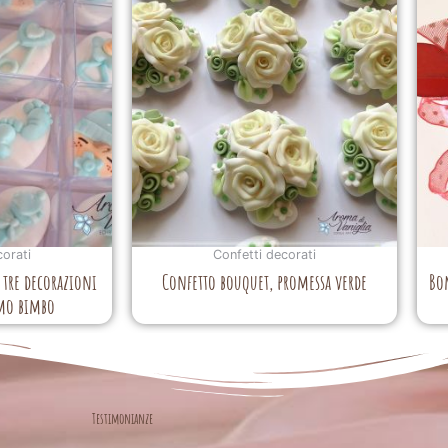
corati
Confetti decorati
, tre decorazioni
Confetto bouquet, promessa verde
Bo
imo bimbo
Testimonianze