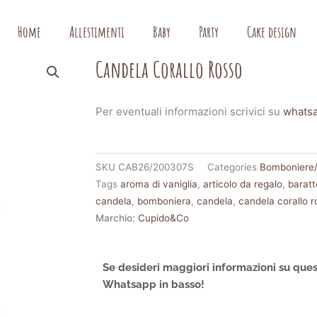
Home
Allestimenti
Baby
Party
Cake design
Candela Corallo Rosso
Per eventuali informazioni scrivici su
whats
SKU
CAB26/200307S
Categories
Bomboniere/A
Tags
aroma di vaniglia
,
articolo da regalo
,
baratt
candela
,
bomboniera
,
candela
,
candela corallo 
Marchio:
Cupido&Co
Se desideri maggiori informazioni su ques
Whatsapp in basso!