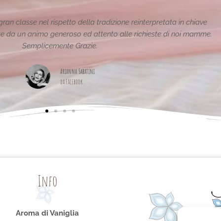
Le creazioni sono fantastiche e uniche..raffinate eleganti....com
pagina,piena di idee!grazie
Maria Teresa Masela
da Facebook
Info
Aroma di Vaniglia