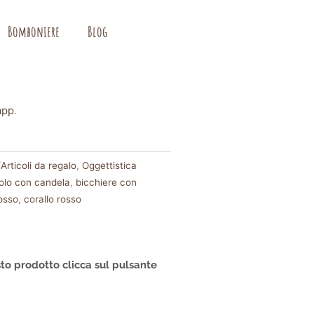
Bomboniere
Blog
app
.
rticoli da regalo
,
Oggettistica
olo con candela
,
bicchiere con
rosso
,
corallo rosso
to prodotto clicca sul pulsante