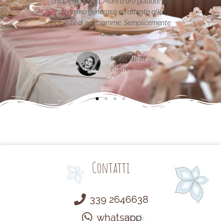
idate da
per la vostra pagina,piena di idee!grazie
o alle
icemente
Maria Teresa Masela
da Facebook
Contatti
339 2646638
whatsapp