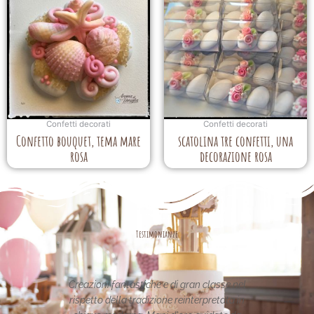
Confetti decorati
Confetti decorati
Confetto bouquet, tema mare
scatolina tre confetti, una
rosa
decorazione rosa
Testimonianze
classe nel
Le creazioni sono fantastiche e
La p
pretata in
uniche..raffinate eleganti....complimenti
ne