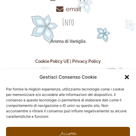
email
Info
Aroma di Vaniglia
Cookie Policy UE
|
Privacy Policy
Gestisci Consenso Cookie
Per fornire le migliori esperienze, utilizziamo tecnologie come i cookie
per memorizzare e/o accedere alle informazioni del dispositivo. Il
consenso a queste tecnologie ci permetterà di elaborare dati come il
comportamento di navigazione o ID unici su questo sito. Non
acconsentire o ritirare il consenso può influire negativamente su alcune
seguici sui social
caratteristiche e funzioni.
F
I
P
F
a
n
i
l
Accetta