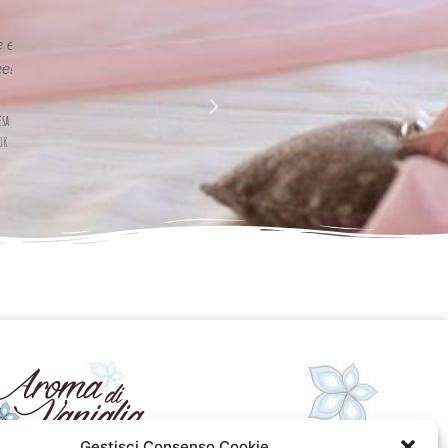
La perfezione e l' armonia che è palese nei tuoi lavori
Complimenti davvero!!!!
Giusy Rizzo
da Facebook
Gestisci Consenso Cookie