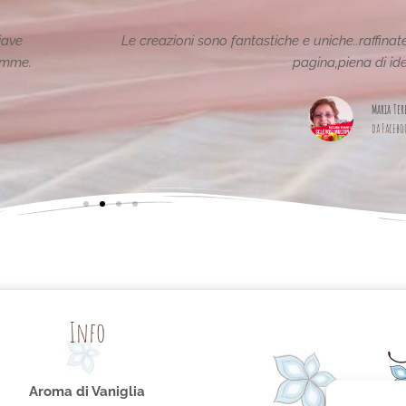
tiche e uniche..raffinate eleganti....complimenti per la vostra
pagina,piena di idee!grazie
Maria Teresa Masela
da Facebook
Info
Aroma di Vaniglia