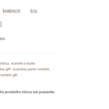
Bomboniere
Blog
i
app
.
istica
,
scatole e buste
ina gift
,
scatolina porta confetti
,
onfetti gift
to prodotto clicca sul pulsante