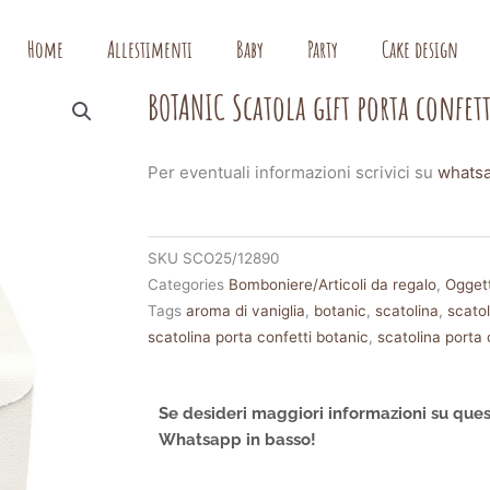
Home
Allestimenti
Baby
Party
Cake design
BOTANIC Scatola gift porta confett
Per eventuali informazioni scrivici su
whats
SKU
SCO25/12890
Categories
Bomboniere/Articoli da regalo
,
Oggett
Tags
aroma di vaniglia
,
botanic
,
scatolina
,
scatol
scatolina porta confetti botanic
,
scatolina porta c
Se desideri maggiori informazioni su ques
Whatsapp in basso!