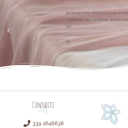
ione reinterpretata in chiave
Le creazioni sono fantas
alle richieste di noi mamme.
Contatti
339 2646638