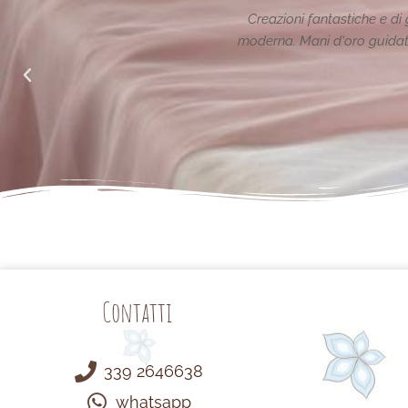
ale" le
Creazioni fantastiche e di gran classe nel rispetto
moderna. Mani d'oro guidate da un animo generoso
Semplicemente 
Ariann
da Face
Contatti
339 2646638
whatsapp