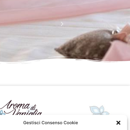
i sono fantastiche e uniche..raffinate eleganti....complimenti per la
pagina,piena di idee!grazie
Maria Teresa Masela
da Facebook
Gestisci Consenso Cookie
seguici sui social