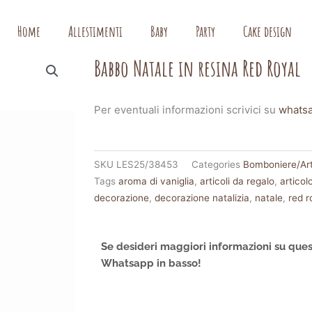
Home
Allestimenti
Baby
Party
Cake design
Babbo Natale in resina Red Royal
Per eventuali informazioni scrivici su
whats
SKU
LES25/38453
Categories
Bomboniere/Arti
Tags
aroma di vaniglia
,
articoli da regalo
,
articol
decorazione
,
decorazione natalizia
,
natale
,
red r
Se desideri maggiori informazioni su ques
Whatsapp in basso!