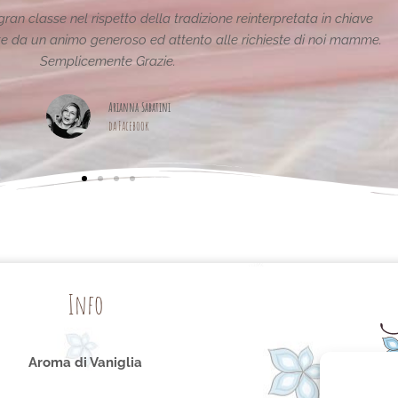
 della tradizione reinterpretata in chiave
Le creazion
 ed attento alle richieste di noi mamme.
Grazie.
a Sabatini
book
Info
Aroma di Vaniglia