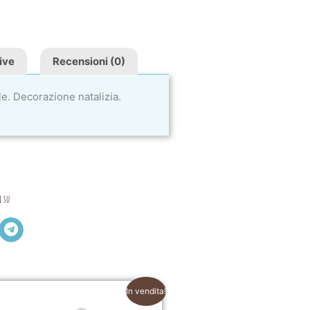
ive
Recensioni (0)
le. Decorazione natalizia.
i su
In vendita!