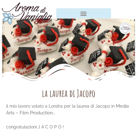
Vai
al
contenuto
la laurea di Jacopo
Media
il mio lavoro volato a Londra per la laurea di Jacopo in
Arts – Film Production…
congratulazioni J A C O P O !