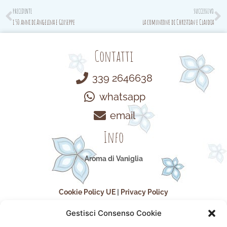
Prev
N
PRECEDENTE
SUCCESSIVO
i 50 anni di Angelina e Giuseppe
la comunione di Christian e Claudia
Contatti
339 2646638
whatsapp
email
Info
Aroma di Vaniglia
Cookie Policy UE
|
Privacy Policy
Gestisci Consenso Cookie