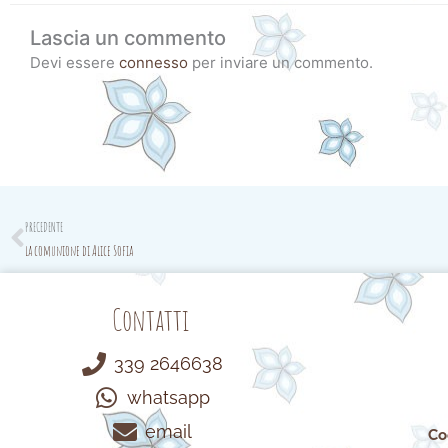
Lascia un commento
Devi essere
connesso
per inviare un commento.
Prev
PRECEDENTE
la comunione di Alice Sofia
Contatti
339 2646638
whatsapp
email
Co