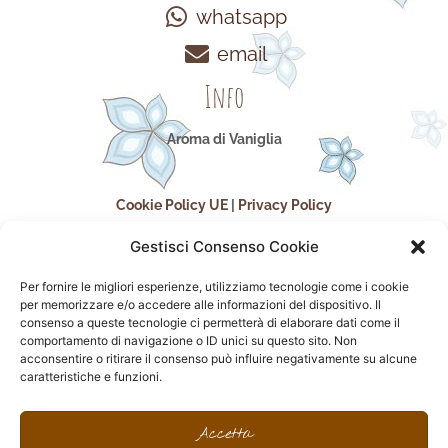
whatsapp
email
Info
Aroma di Vaniglia
Cookie Policy UE
|
Privacy Policy
Gestisci Consenso Cookie
Per fornire le migliori esperienze, utilizziamo tecnologie come i cookie
per memorizzare e/o accedere alle informazioni del dispositivo. Il
consenso a queste tecnologie ci permetterà di elaborare dati come il
comportamento di navigazione o ID unici su questo sito. Non
acconsentire o ritirare il consenso può influire negativamente su alcune
seguici sui social
caratteristiche e funzioni.
F
I
P
F
a
n
i
l
Accetta
c
s
n
i