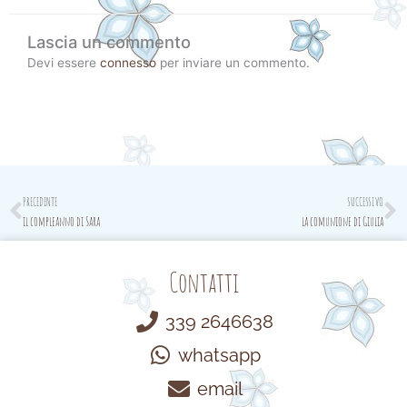
Lascia un commento
Devi essere
connesso
per inviare un commento.
Prev
N
PRECEDENTE
SUCCESSIVO
il compleanno di Sara
la comunione di Giulia
Contatti
339 2646638
whatsapp
email