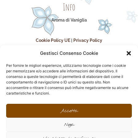
Info
Aroma di Vaniglia
Cookie Policy UE
|
Privacy Policy
Gestisci Consenso Cookie
Per fornire le migliori esperienze, utilizziamo tecnologie come i cookie
per memorizzare e/o accedere alle informazioni del dispositivo. Il
consenso a queste tecnologie ci permetterà di elaborare dati come il
comportamento di navigazione o ID unici su questo sito. Non
acconsentire o ritirare il consenso può influire negativamente su alcune
seguici sui social
caratteristiche e funzioni.
F
I
P
F
a
n
i
l
Accetta
c
s
n
i
e
t
t
c
Nega
b
a
e
k
o
g
r
r
sito realizzato da
Effegweb
o
r
e