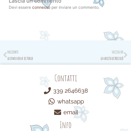
Lascia un commento
Devi essere
connesso
per inviare un commento.
Prev
N
PRECEDENTE
SUCCESSIVO
la comunione di Paolo
la nascita di Niccolò
Contatti
339 2646638
whatsapp
email
Info