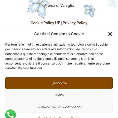
Aroma di Vaniglia
Cookie Policy UE
|
Privacy Policy
Gestisci Consenso Cookie
Per fornire le migliori esperienze, utilizziamo tecnologie come i cookie
per memorizzare e/o accedere alle informazioni del dispositivo. Il
consenso a queste tecnologie ci permetterà di elaborare dati come il
comportamento di navigazione o ID unici su questo sito. Non
acconsentire o ritirare il consenso può influire negativamente su alcune
seguici sui social
caratteristiche e funzioni.
F
I
P
F
a
n
i
l
Accetta
c
s
n
i
e
t
t
c
Nega
b
a
e
k
o
g
r
r
sito realizzato da
Effegweb
o
r
e
Visualizza le preferenze
k
a
s
-
m
t
f