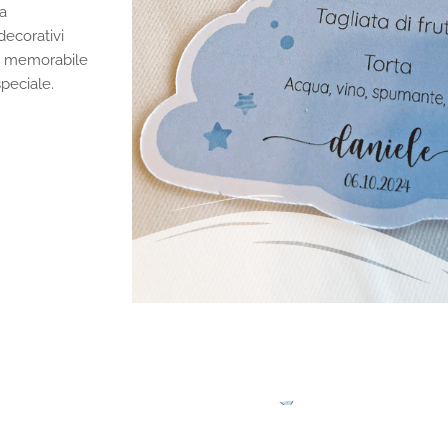
ta
decorativi
 e memorabile
peciale.