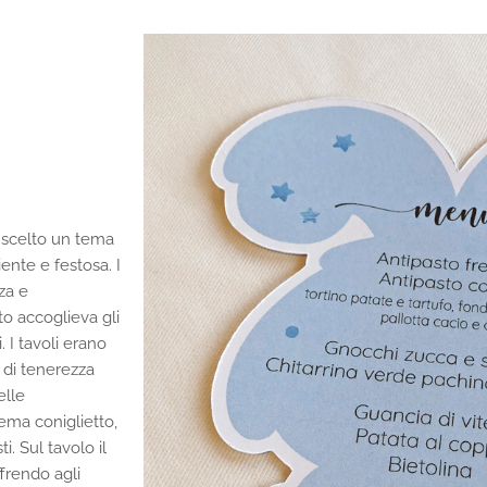
o scelto un tema
nte e festosa. I
za e
to accoglieva gli
 I tavoli erano
 di tenerezza
elle
ma coniglietto,
ti.
Sul tavolo il
ffrendo agli