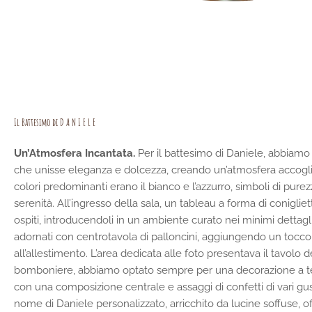
Il Battesimo di D A N I E L E
Un’Atmosfera Incantata.
Per il battesimo di Daniele, abbiam
che unisse eleganza e dolcezza, creando un’atmosfera accoglie
colori predominanti erano il bianco e l’azzurro, simboli di purez
serenità.
All’ingresso della sala, un tableau a forma di conigliet
ospiti, introducendoli in un ambiente curato nei minimi dettagli.
adornati con centrotavola di palloncini, aggiungendo un tocco
all’allestimento.
L’area dedicata alle foto presentava il
tavolo d
bomboniere, abbiamo optato sempre per una decorazione a te
con una composizione centrale e assaggi di confetti di vari gus
nome di Daniele personalizzato, arricchito da lucine soffuse, o