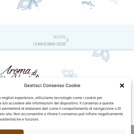
Next
SUCCESSIVO
i 50 anni di Franco e Licinia
Gestisci Consenso Cookie
seguici sui social
le migliori esperienze, utilizziamo tecnologie come i cookie per
e/o accedere alle informazioni del dispositivo. Il consenso a queste
F
I
P
F
i permetterà di elaborare dati come il comportamento di navigazione o ID
a
n
i
l
sto sito. Non acconsentire o ritirare il consenso può influire negativamente
c
s
n
i
ratteristiche e funzioni.
e
t
t
c
b
a
e
k
o
g
r
r