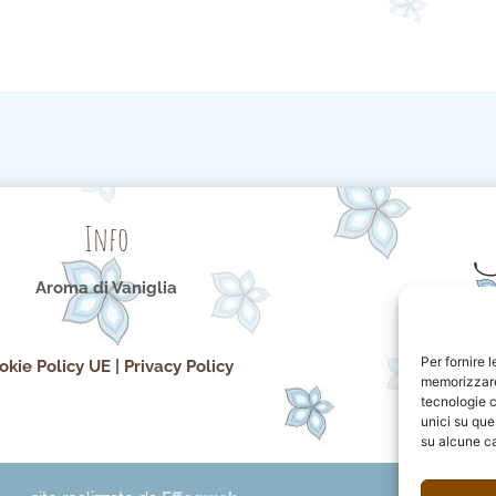
Info
Aroma di Vaniglia
Per fornire 
okie Policy UE
|
Privacy Policy
memorizzare 
tecnologie c
unici su que
su alcune ca