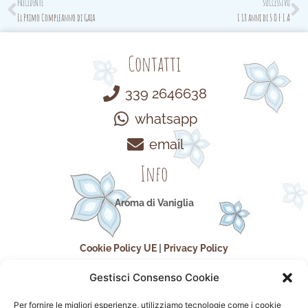
Prev
N
PRECEDENTE
SUCCESSIVO
Il Primo Compleanno di Gaia
I 18 anni di S O F I A
Contatti
339 2646638
whatsapp
email
Info
Aroma di Vaniglia
Cookie Policy UE
|
Privacy Policy
Gestisci Consenso Cookie
Per fornire le migliori esperienze, utilizziamo tecnologie come i cookie