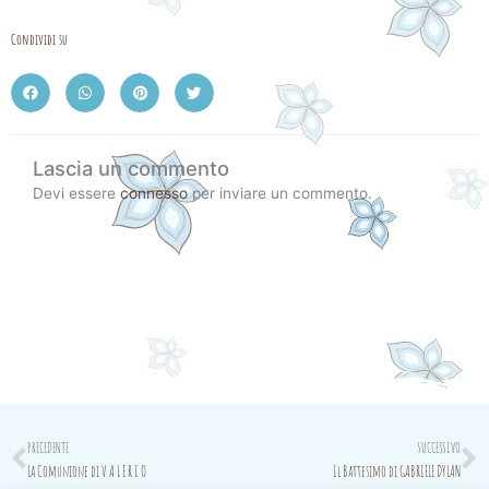
Condividi su
Lascia un commento
Devi essere
connesso
per inviare un commento.
Prev
N
PRECEDENTE
SUCCESSIVO
La Comunione di V A L E R I O
Il Battesimo di GABRIELE DYLAN