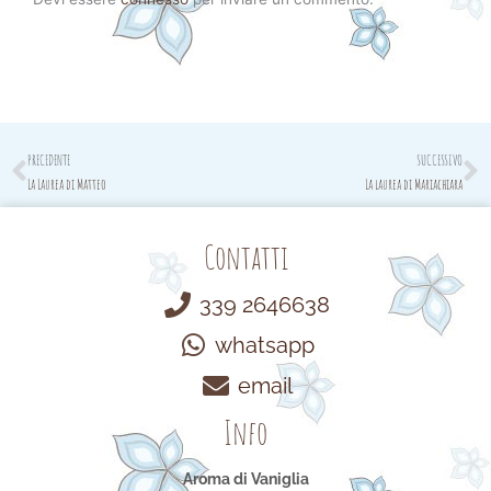
Prev
N
PRECEDENTE
SUCCESSIVO
La Laurea di Matteo
La laurea di Mariachiara
Contatti
339 2646638
whatsapp
email
Info
Aroma di Vaniglia