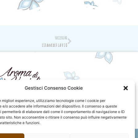
Next
SUCCESSIVO
i 18 anni di F L A V I O
Gestisci Consenso Cookie
seguici sui social
le migliori esperienze, utilizziamo tecnologie come i cookie per
e/o accedere alle informazioni del dispositivo. Il consenso a queste
F
I
P
F
i permetterà di elaborare dati come il comportamento di navigazione o ID
a
n
i
l
sto sito. Non acconsentire o ritirare il consenso può influire negativamente
c
s
n
i
ratteristiche e funzioni.
e
t
t
c
b
a
e
k
o
g
r
r