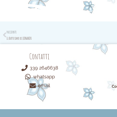
Prev
PRECEDENTE
Il Battesimo di LEONARDO
Contatti
339 2646638
whatsapp
email
Co