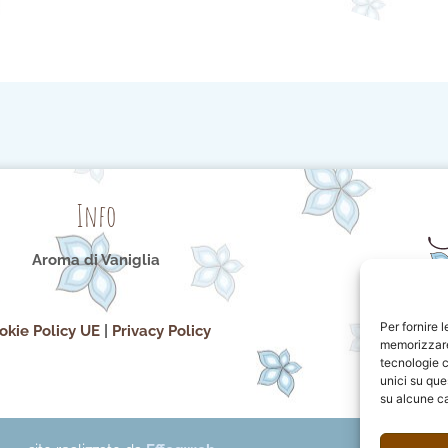
Info
Aroma di Vaniglia
Per fornire 
okie Policy UE
|
Privacy Policy
memorizzare 
tecnologie c
unici su que
su alcune ca