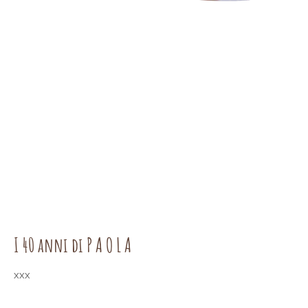
I 40 anni di P A O L A
xxx