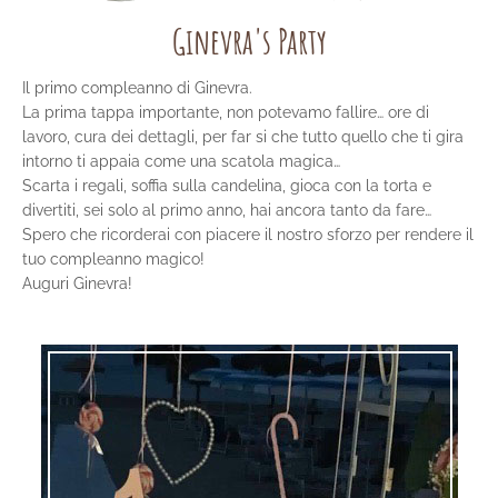
Ginevra's Party
Il primo compleanno di Ginevra.
La prima tappa importante, non potevamo fallire… ore di
lavoro, cura dei dettagli, per far si che tutto quello che ti gira
intorno ti appaia come una scatola magica…
Scarta i regali, soffia sulla candelina, gioca con la torta e
divertiti, sei solo al primo anno, hai ancora tanto da fare…
Spero che ricorderai con piacere il nostro sforzo per rendere il
tuo compleanno magico!
Auguri Ginevra!