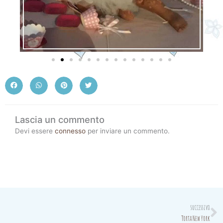
Lascia un commento
Devi essere
connesso
per inviare un commento.
N
SUCCESSIVO
Torta New York